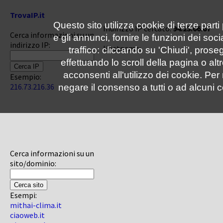
TrovaIP.it
Questo sito utilizza cookie di terze parti
Indirizzo IP cercato:
94.23.66.67
Cerca informazioni su un
e gli annunci, fornire le funzioni dei soc
indirizzo IP:
Hostname:
traffico: cliccando su 'Chiudi', pro
effettuando lo scroll della pagina o altr
acconsenti all'utilizzo dei cookie. Pe
Esempio:
216.73.216.36
negare il consenso a tutti o ad alcuni c
Cerca informazioni su un
sito/dominio:
Esempi:
mithai-clima.it
ciaoweb.it