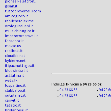
pioneer-elettron...
gisan.it
tuttoprovercelli.com
amicogioco.it
replicherolex.me
orologiitaliani.it
multichirurgica.it
imperatoretravel.it
fantanox.it
movso.us
replicati.it
cloudbb.net
bybierre.net
itipacinotti.gov.it
bluewindsrl.it
asl.latina.it
weta.lk
Indirizzi IP vicini a
94.23.66.67
:
lospallino.it
•
94.23.66.56
•
94.23.6
clubbaloo.it
outplanet.it
•
94.23.66.66
•
94.23.6
carivit.it
tatatio.it
brillantesrl.it