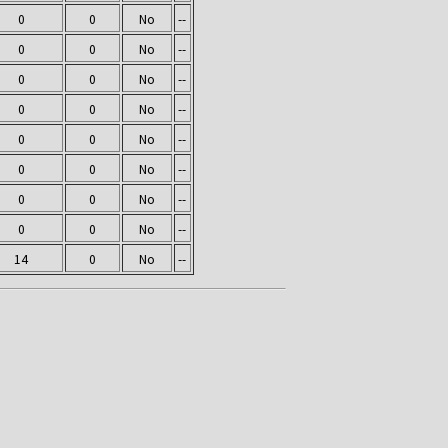
0
0
No
--
0
0
No
--
0
0
No
--
0
0
No
--
0
0
No
--
0
0
No
--
0
0
No
--
0
0
No
--
14
0
No
--