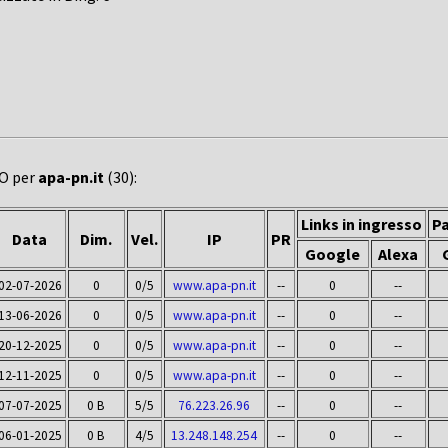
EO per
apa-pn.it
(30):
Links in ingresso
Pa
Data
Dim.
Vel.
IP
PR
Google
Alexa
02-07-2026
0
0/5
www.apa-pn.it
--
0
--
13-06-2026
0
0/5
www.apa-pn.it
--
0
--
20-12-2025
0
0/5
www.apa-pn.it
--
0
--
12-11-2025
0
0/5
www.apa-pn.it
--
0
--
07-07-2025
0 B
5/5
76.223.26.96
--
0
--
06-01-2025
0 B
4/5
13.248.148.254
--
0
--