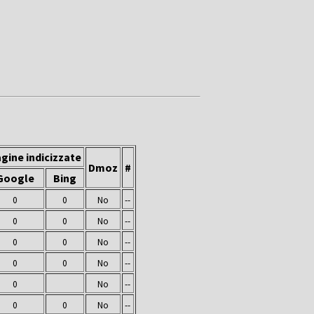
gine indicizzate
Dmoz
#
Google
Bing
0
0
No
--
0
0
No
--
0
0
No
--
0
0
No
--
0
No
--
0
0
No
--