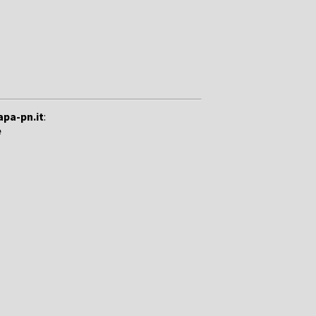
apa-pn.it
:
e