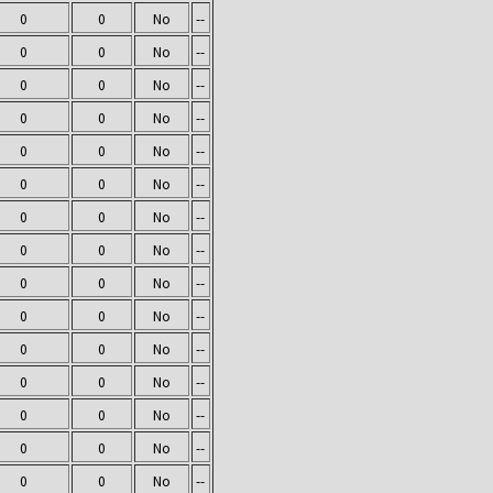
0
0
No
--
0
0
No
--
0
0
No
--
0
0
No
--
0
0
No
--
0
0
No
--
0
0
No
--
0
0
No
--
0
0
No
--
0
0
No
--
0
0
No
--
0
0
No
--
0
0
No
--
0
0
No
--
0
0
No
--