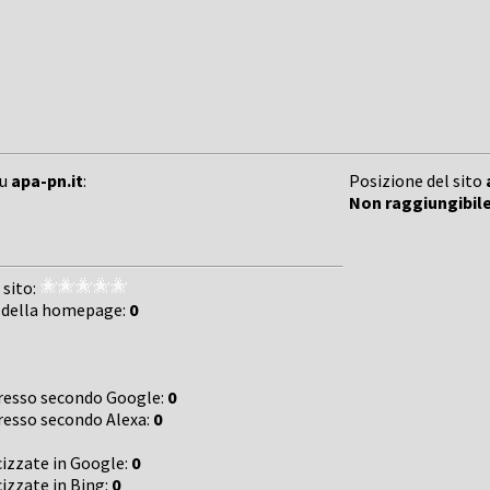
su
apa-pn.it
:
Posizione del sito
Non raggiungibil
 sito:
 della homepage:
0
gresso secondo Google:
0
gresso secondo Alexa:
0
cizzate in Google:
0
cizzate in Bing:
0