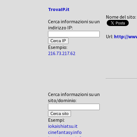
TrovaIP.it
Nome del sito:
Cerca informazioni su un
indirizzo IP:
Url:
http://ww
Esempio:
216.73.217.62
Cerca informazioni su un
sito/dominio:
Esempi:
iokaishiatsu.it
cinefantasy.info