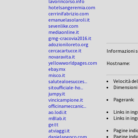
lavorincorso.info
hotelsangeremia.com
cerrinifabrizio.com
emanuelasolaroli.it
sevenlike.com
mediaonline.it
gmg-cracovia2016.it
adozioniloreto.org
cercacartucce.it
Informazioni 
novaravita.it
yellowworldpages.com
Hostname:
ebay.mx
misco.it
Velocità del
salutealoesucces...
Dimensioni
sitoufficiale-ho...
jumpy.it
Pagerank:
vincicampione.it
officinameccanic...
Links in in
ao.lodi.it
Links in in
m8lab.it
ge.tt
Pagine indi
atviaggi.it
Pagine indi
danielapenco.com