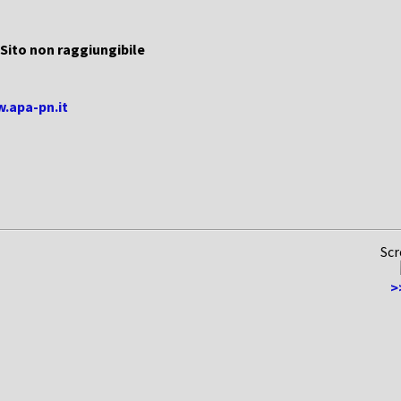
Sito non raggiungibile
w.apa-pn.it
Scr
>