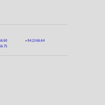
66.60
•
94.23.66.64
66.75