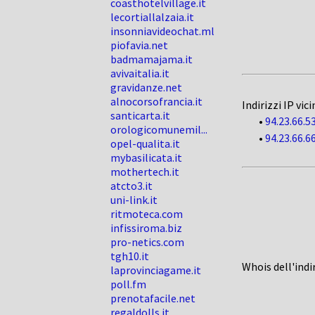
coasthotelvillage.it
lecortiallalzaia.it
insonniavideochat.ml
piofavia.net
badmamajama.it
avivaitalia.it
gravidanze.net
alnocorsofrancia.it
Indirizzi IP vici
santicarta.it
•
94.23.66.5
orologicomunemil...
•
94.23.66.6
opel-qualita.it
mybasilicata.it
mothertech.it
atcto3.it
uni-link.it
ritmoteca.com
infissiroma.biz
pro-netics.com
tgh10.it
Whois dell'indi
laprovinciagame.it
poll.fm
prenotafacile.net
regaldolls.it