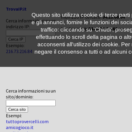
TrovaIP.it
Questo sito utilizza cookie di terze parti
Indirizzo IP cercato:
94.23.66.64
Cerca informazioni su un
e gli annunci, fornire le funzioni dei soc
indirizzo IP:
Hostname:
ip64.ip-94-23-66.eu
traffico: cliccando su 'Chiudi', pro
effettuando lo scroll della pagina o altr
acconsenti all'utilizzo dei cookie. Pe
Esempio:
216.73.216.84
negare il consenso a tutti o ad alcuni c
Cerca informazioni su un
sito/dominio:
Esempi:
tuttoprovercelli.com
amicogioco.it