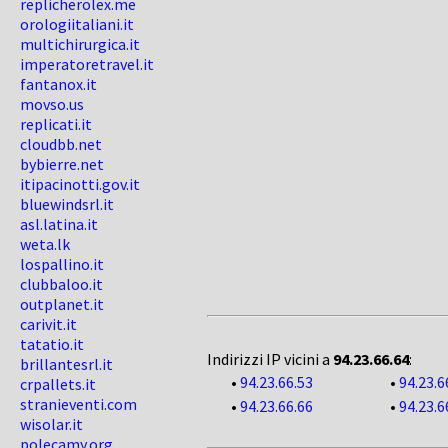
replicherolex.me
orologiitaliani.it
multichirurgica.it
imperatoretravel.it
fantanox.it
movso.us
replicati.it
cloudbb.net
bybierre.net
itipacinotti.gov.it
bluewindsrl.it
asl.latina.it
weta.lk
lospallino.it
clubbaloo.it
outplanet.it
carivit.it
tatatio.it
Indirizzi IP vicini a
94.23.66.64
:
brillantesrl.it
•
94.23.66.53
•
94.23.6
crpallets.it
stranieventi.com
•
94.23.66.66
•
94.23.6
wisolar.it
polecamy.org