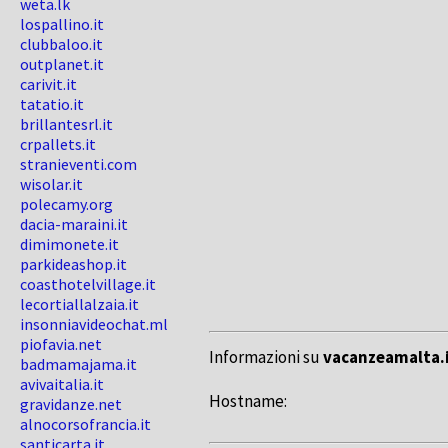
weta.lk
lospallino.it
clubbaloo.it
outplanet.it
carivit.it
tatatio.it
brillantesrl.it
crpallets.it
stranieventi.com
wisolar.it
polecamy.org
dacia-maraini.it
dimimonete.it
parkideashop.it
coasthotelvillage.it
lecortiallalzaia.it
insonniavideochat.ml
piofavia.net
Informazioni su
vacanzeamalta.
badmamajama.it
avivaitalia.it
Hostname:
gravidanze.net
alnocorsofrancia.it
santicarta.it