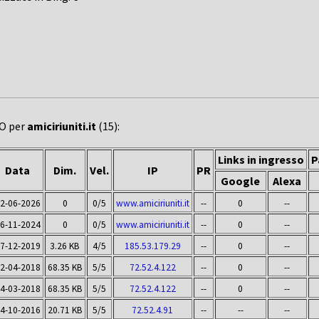
EO per
amiciriuniti.it
(15):
Links in ingresso
P
Data
Dim.
Vel.
IP
PR
Google
Alexa
2-06-2026
0
0/5
www.amiciriuniti.it
--
0
--
6-11-2024
0
0/5
www.amiciriuniti.it
--
0
--
7-12-2019
3.26 KB
4/5
185.53.179.29
--
0
--
2-04-2018
68.35 KB
5/5
72.52.4.122
--
0
--
4-03-2018
68.35 KB
5/5
72.52.4.122
--
0
--
4-10-2016
20.71 KB
5/5
72.52.4.91
--
--
--