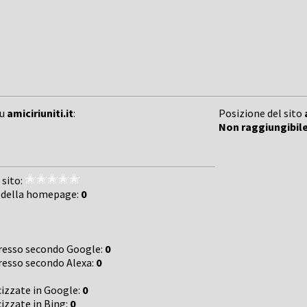
su
amiciriuniti.it
:
Posizione del sito
Non raggiungibil
 sito:
 della homepage:
0
gresso secondo Google:
0
gresso secondo Alexa:
0
cizzate in Google:
0
cizzate in Bing:
0