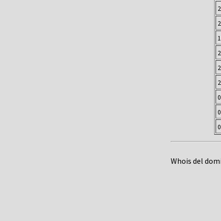
2
2
1
2
2
2
0
0
0
Whois del dom