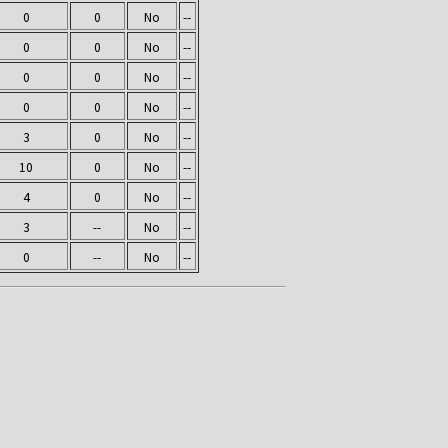
0
0
No
--
0
0
No
--
0
0
No
--
0
0
No
--
3
0
No
--
10
0
No
--
4
0
No
--
3
--
No
--
0
--
No
--