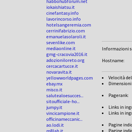
habbohubforum.net
iokaishiatsu.it
cinefantasy.info
lavorincorso.info
hotelsangeremia.com
cerrinifabrizio.com
emanuelasolaroli.it
sevenlike.com
mediaonline.it
Informazioni 
gmg-cracovia2016.it
adozioniloreto.org
Hostname:
cercacartucce.it
novaravita.it
Velocità del
yellowworldpages.com
Dimensioni
ebay.mx
misco.it
Pagerank:
salutealoesucces...
sitoufficiale-ho...
Links in in
jumpy.it
Links in in
vincicampione.it
officinameccanic...
Pagine indi
ao.lodi.it
Pagine indi
m8lab.it