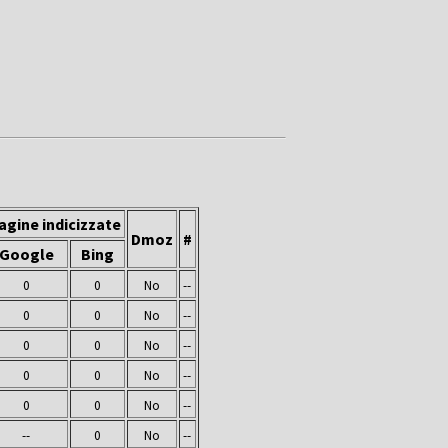
agine indicizzate
Dmoz
#
Google
Bing
0
0
No
--
0
0
No
--
0
0
No
--
0
0
No
--
0
0
No
--
--
0
No
--