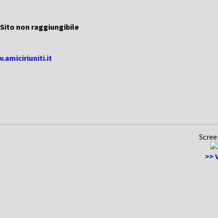
Sito non raggiungibile
.amiciriuniti.it
Scree
>> V