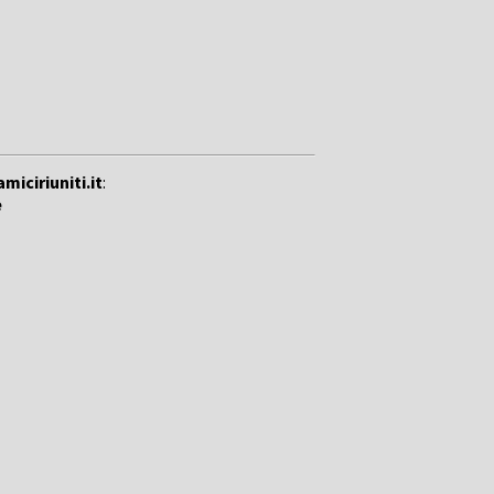
amiciriuniti.it
:
e