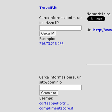
TrovaIP.it
Nome del sito:
Cerca informazioni su un
indirizzo IP:
Url:
http://www
Esempio:
216.73.216.236
Cerca informazioni su un
sito/dominio:
Esempi:
corteappello.tri...
complimentstore.it