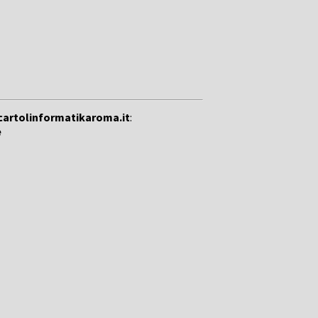
cartolinformatikaroma.it
:
e