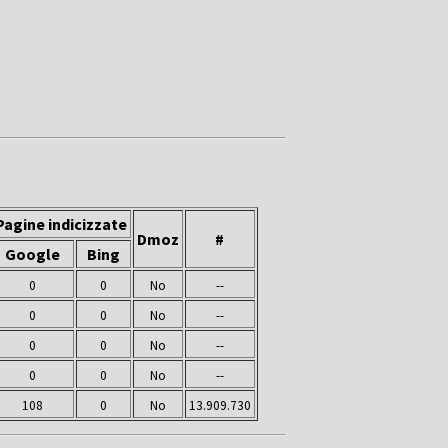
Pagine indicizzate
Dmoz
#
Google
Bing
0
0
No
--
0
0
No
--
0
0
No
--
0
0
No
--
108
0
No
13.909.730