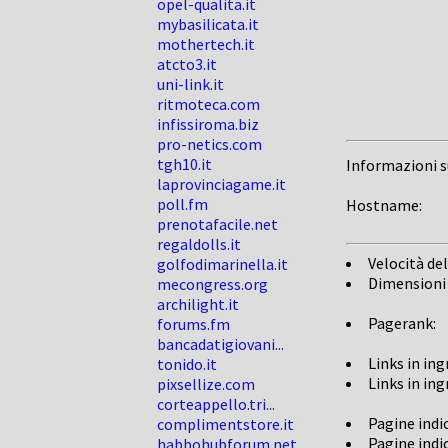
opel-qualita.it
mybasilicata.it
mothertech.it
atcto3.it
uni-link.it
ritmoteca.com
infissiroma.biz
pro-netics.com
tgh10.it
Informazioni 
laprovinciagame.it
poll.fm
Hostname:
prenotafacile.net
regaldolls.it
Velocità del
golfodimarinella.it
Dimensioni
mecongress.org
archilight.it
Pagerank:
forums.fm
bancadatigiovani...
Links in in
tonido.it
Links in in
pixsellize.com
corteappello.tri...
Pagine indi
complimentstore.it
Pagine indi
habbohubforum.net