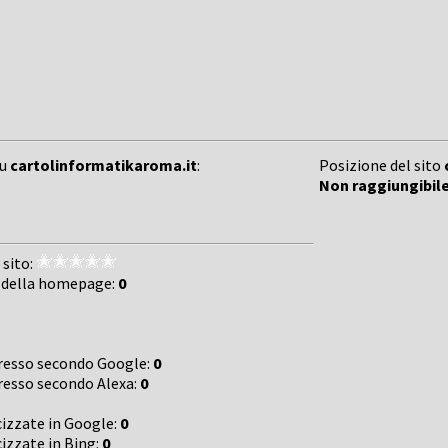
su
cartolinformatikaroma.it
:
Posizione del sito
Non raggiungibil
 sito:
 della homepage:
0
gresso secondo Google:
0
gresso secondo Alexa:
0
cizzate in Google:
0
cizzate in Bing:
0