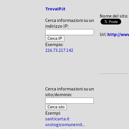
TrovaIP.it
Nome del sito:
Cerca informazioni su un
indirizzo IP:
Url:
http://ww
Esempio:
216.73.217.142
Cerca informazioni su un
sito/dominio:
Esempi:
santicarta.it
orologicomunemil...