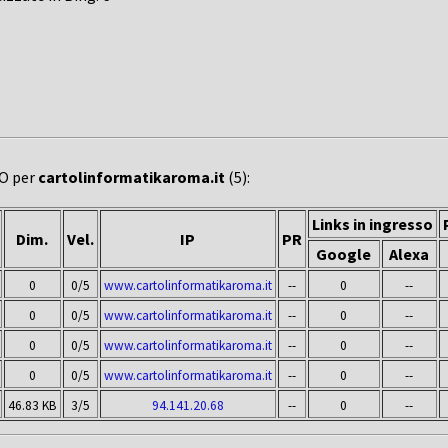
EO per
cartolinformatikaroma.it
(5):
Links in ingresso
Dim.
Vel.
IP
PR
Google
Alexa
0
0/5
www.cartolinformatikaroma.it
--
0
--
0
0/5
www.cartolinformatikaroma.it
--
0
--
0
0/5
www.cartolinformatikaroma.it
--
0
--
0
0/5
www.cartolinformatikaroma.it
--
0
--
46.83 KB
3/5
94.141.20.68
--
0
--