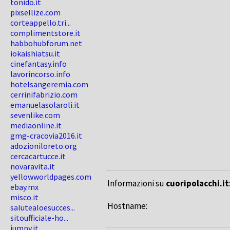
tonido.it
pixsellize.com
corteappello.tri...
complimentstore.it
habbohubforum.net
iokaishiatsu.it
cinefantasy.info
lavorincorso.info
hotelsangeremia.com
cerrinifabrizio.com
emanuelasolaroli.it
sevenlike.com
mediaonline.it
gmg-cracovia2016.it
adozioniloreto.org
cercacartucce.it
novaravita.it
yellowworldpages.com
Informazioni su
cuoripolacchi.it
ebay.mx
misco.it
Hostname:
salutealoesucces...
sitoufficiale-ho...
jumpy.it