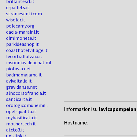
brillantesrl.it
crpallets.it
stranieventi.com
wisolar.it
polecamy.org
dacia-maraini.it
dimimonete.it
parkideashop.it
coasthotelvillage.it
lecortiallalzaia.it
insonniavideochat.ml
piofavia.net
badmamajama.it
avivaitalia.it
gravidanze.net
alnocorsofrancia.it
santicarta.it
orologicomunemil...
Informazioni su
lavicapompeiana
opel-qualita.it
mybasilicata.it
Hostname:
mothertech.it
atcto3.it
uni-link.it