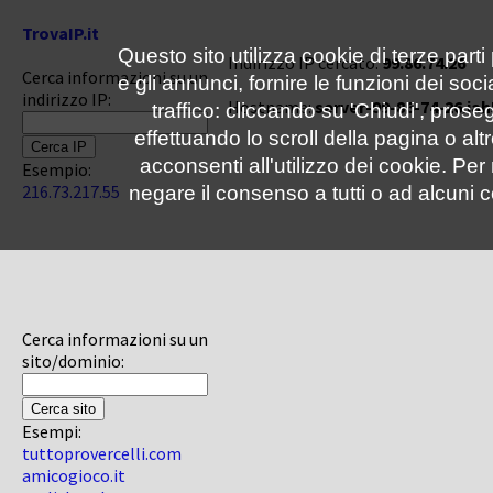
TrovaIP.it
Questo sito utilizza cookie di terze parti
Indirizzo IP cercato:
99.86.74.26
Cerca informazioni su un
e gli annunci, fornire le funzioni dei soc
indirizzo IP:
Hostname:
server-99-86-74-26.iah
traffico: cliccando su 'Chiudi', pro
effettuando lo scroll della pagina o altr
acconsenti all'utilizzo dei cookie. Pe
Esempio:
216.73.217.55
negare il consenso a tutti o ad alcuni c
Cerca informazioni su un
sito/dominio:
Esempi:
tuttoprovercelli.com
amicogioco.it