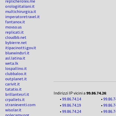
replicherolex.me
orologiitaliani.it
multichirurgica.it
imperatoretravel.it
fantanox.it
movso.us
replicati.it
cloudbb.net
bybierre.net
itipacinotti.gov.it
bluewindsrl.it
asl.latina.it
weta.lk
lospallino.it
clubbaloo.it
outplanet.it
carivit.it
tatatio.it
Indirizzi IP vicini a
99.86.74.26
:
brillantesrl.it
•
99.86.74.14
•
99.86.7
crpallets.it
stranieventi.com
•
99.86.74.19
•
99.86.7
wisolar.it
•
99.86.74.24
•
99.86.7
polecamy.org