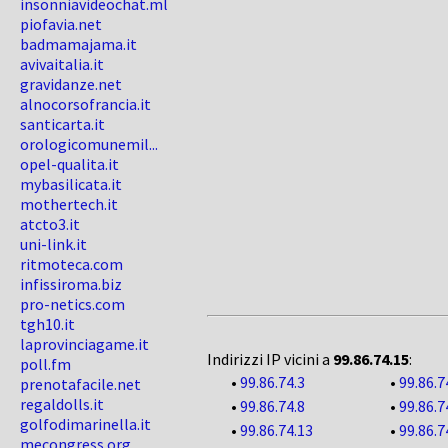
insonniavideochat.ml
piofavia.net
badmamajama.it
avivaitalia.it
gravidanze.net
alnocorsofrancia.it
santicarta.it
orologicomunemil...
opel-qualita.it
mybasilicata.it
mothertech.it
atcto3.it
uni-link.it
ritmoteca.com
infissiroma.biz
pro-netics.com
tgh10.it
laprovinciagame.it
Indirizzi IP vicini a
99.86.74.15
:
poll.fm
•
99.86.74.3
•
99.86.7
prenotafacile.net
regaldolls.it
•
99.86.74.8
•
99.86.7
golfodimarinella.it
•
99.86.74.13
•
99.86.7
mecongress.org