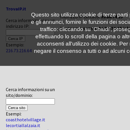
TrovaIP.it
Questo sito utilizza cookie di terze parti
Indirizzo IP cercato:
99.86.74.15
Cerca informazioni su un
e gli annunci, fornire le funzioni dei soc
indirizzo IP:
Hostname:
server-99-86-74-15.iah
traffico: cliccando su 'Chiudi', pro
effettuando lo scroll della pagina o altr
acconsenti all'utilizzo dei cookie. Pe
Esempio:
216.73.216.64
negare il consenso a tutti o ad alcuni c
Cerca informazioni su un
sito/dominio:
Esempi:
coasthotelvillage.it
lecortiallalzaia.it