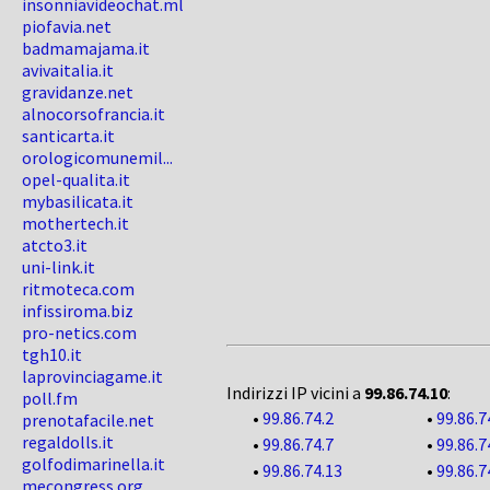
insonniavideochat.ml
piofavia.net
badmamajama.it
avivaitalia.it
gravidanze.net
alnocorsofrancia.it
santicarta.it
orologicomunemil...
opel-qualita.it
mybasilicata.it
mothertech.it
atcto3.it
uni-link.it
ritmoteca.com
infissiroma.biz
pro-netics.com
tgh10.it
laprovinciagame.it
Indirizzi IP vicini a
99.86.74.10
:
poll.fm
•
99.86.74.2
•
99.86.7
prenotafacile.net
regaldolls.it
•
99.86.74.7
•
99.86.7
golfodimarinella.it
•
99.86.74.13
•
99.86.7
mecongress.org