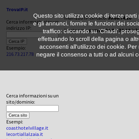
TrovaIP.it
Questo sito utilizza cookie di terze parti
Indirizzo IP cercato:
99.86.74.10
Cerca informazioni su un
e gli annunci, fornire le funzioni dei soc
indirizzo IP:
Hostname:
server-99-86-74-10.iah
traffico: cliccando su 'Chiudi', pro
effettuando lo scroll della pagina o altr
acconsenti all'utilizzo dei cookie. Pe
Esempio:
216.73.217.78
negare il consenso a tutti o ad alcuni c
Cerca informazioni su un
sito/dominio:
Esempi:
coasthotelvillage.it
lecortiallalzaia.it