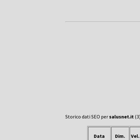
Storico dati SEO per
salusnet.it
(3)
Data
Dim.
Vel.