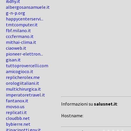
i6dhy.it
albergosansamuele.it
g-n-p.org
happycenterservi...
tmtcomputer.it
fbf.milano.it
cccfermano.it
mithai-clima.it
ciaoweb.it
pioneer-elettron...
gisan.it
tuttoprovercelli.com
amicogioco.it
replicherolex.me
orologiitaliani.it
multichirurgica.it
imperatoretravel.it
fantanox.it
Informazioni su
salusnet.it
:
movso.us
replicati.it
Hostname:
cloudbb.net
bybierre.net
itipacinotti.gov.it