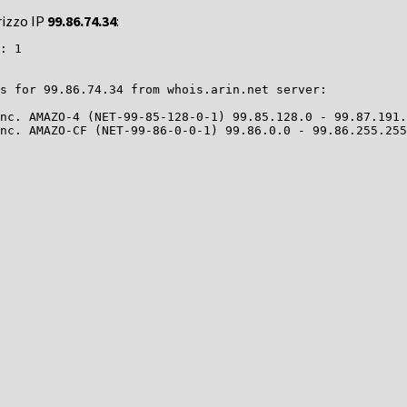
rizzo IP
99.86.74.34
:
: 1

s for 99.86.74.34 from whois.arin.net server:

nc. AMAZO-4 (NET-99-85-128-0-1) 99.85.128.0 - 99.87.191.
nc. AMAZO-CF (NET-99-86-0-0-1) 99.86.0.0 - 99.86.255.255
