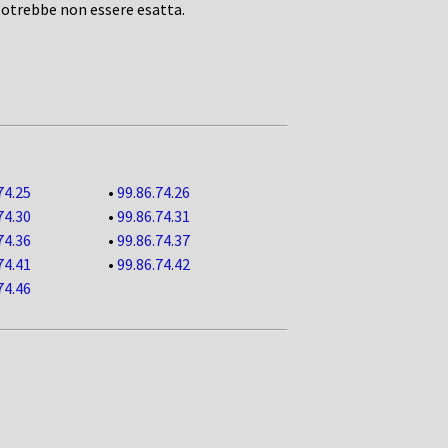
potrebbe non essere esatta.
74.25
•
99.86.74.26
74.30
•
99.86.74.31
74.36
•
99.86.74.37
74.41
•
99.86.74.42
74.46