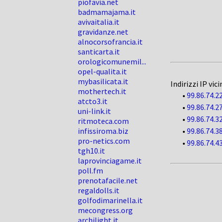
piofavia.net
badmamajama.it
avivaitalia.it
gravidanze.net
alnocorsofrancia.it
santicarta.it
orologicomunemil...
opel-qualita.it
mybasilicata.it
Indirizzi IP vici
mothertech.it
•
99.86.74.2
atcto3.it
•
99.86.74.2
uni-link.it
•
99.86.74.3
ritmoteca.com
infissiroma.biz
•
99.86.74.3
pro-netics.com
•
99.86.74.4
tgh10.it
laprovinciagame.it
poll.fm
prenotafacile.net
regaldolls.it
golfodimarinella.it
mecongress.org
archilight.it