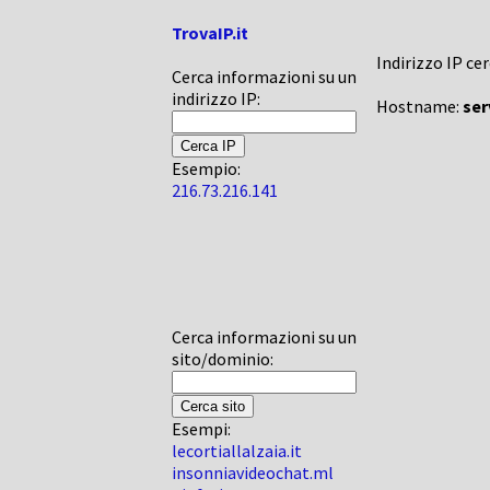
TrovaIP.it
Indirizzo IP ce
Cerca informazioni su un
indirizzo IP:
Hostname:
ser
Esempio:
216.73.216.141
Cerca informazioni su un
sito/dominio:
Esempi:
lecortiallalzaia.it
insonniavideochat.ml