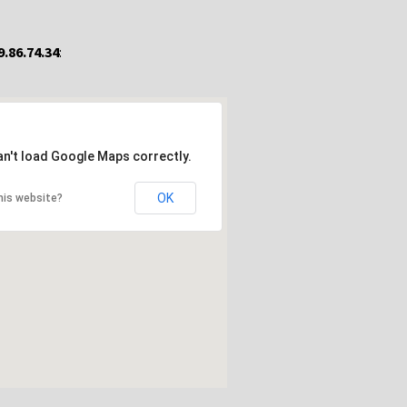
9.86.74.34
:
an't load Google Maps correctly.
OK
his website?