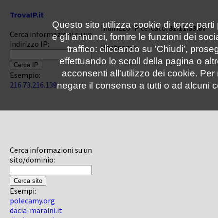
TrovaIP.it
Questo sito utilizza cookie di terze parti
Indirizzo IP cercato:
31.11.33.87
Cerca informazioni su un
e gli annunci, fornire le funzioni dei soc
indirizzo IP:
Hostname:
traffico: cliccando su 'Chiudi', pro
effettuando lo scroll della pagina o altr
acconsenti all'utilizzo dei cookie. Pe
Esempio:
216.73.216.139
negare il consenso a tutti o ad alcuni c
Cerca informazioni su un
sito/dominio:
Esempi:
polecamy.org
dacia-maraini.it