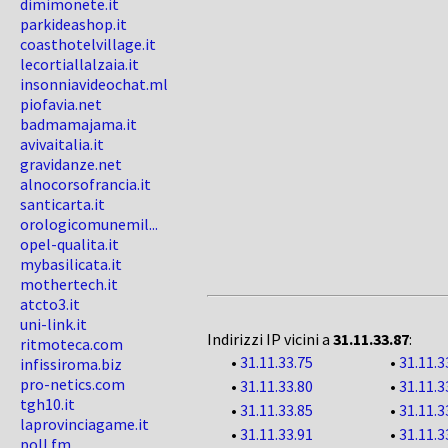
dimimonete.it
parkideashop.it
coasthotelvillage.it
lecortiallalzaia.it
insonniavideochat.ml
piofavia.net
badmamajama.it
avivaitalia.it
gravidanze.net
alnocorsofrancia.it
santicarta.it
orologicomunemil...
opel-qualita.it
mybasilicata.it
mothertech.it
atcto3.it
uni-link.it
Indirizzi IP vicini a
31.11.33.87
:
ritmoteca.com
•
31.11.33.75
•
31.11.3
infissiroma.biz
pro-netics.com
•
31.11.33.80
•
31.11.3
tgh10.it
•
31.11.33.85
•
31.11.3
laprovinciagame.it
•
31.11.33.91
•
31.11.3
poll.fm