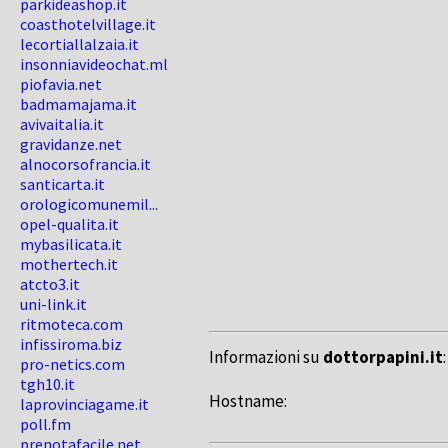
parkideashop.it
coasthotelvillage.it
lecortiallalzaia.it
insonniavideochat.ml
piofavia.net
badmamajama.it
avivaitalia.it
gravidanze.net
alnocorsofrancia.it
santicarta.it
orologicomunemil...
opel-qualita.it
mybasilicata.it
mothertech.it
atcto3.it
uni-link.it
ritmoteca.com
infissiroma.biz
Informazioni su
dottorpapini.it
:
pro-netics.com
tgh10.it
Hostname:
laprovinciagame.it
poll.fm
prenotafacile.net