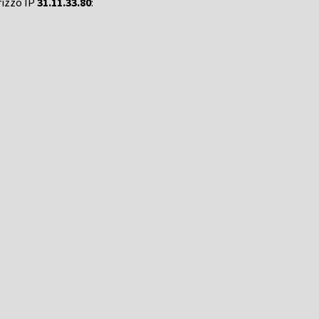
rizzo IP
31.11.33.80
: