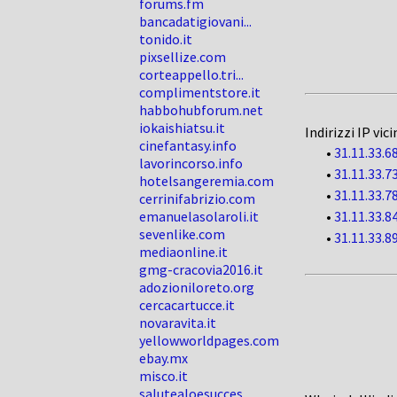
forums.fm
bancadatigiovani...
tonido.it
pixsellize.com
corteappello.tri...
complimentstore.it
habbohubforum.net
iokaishiatsu.it
Indirizzi IP vici
cinefantasy.info
•
31.11.33.6
lavorincorso.info
•
31.11.33.7
hotelsangeremia.com
•
31.11.33.7
cerrinifabrizio.com
emanuelasolaroli.it
•
31.11.33.8
sevenlike.com
•
31.11.33.8
mediaonline.it
gmg-cracovia2016.it
adozioniloreto.org
cercacartucce.it
novaravita.it
yellowworldpages.com
ebay.mx
misco.it
salutealoesucces...