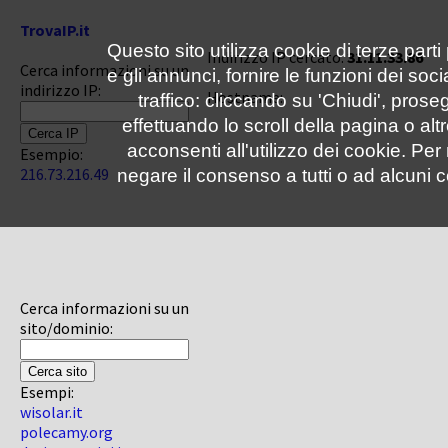
TrovaIP.it
Questo sito utilizza cookie di terze parti
Indirizzo IP cercato:
31.11.33.86
Cerca informazioni su un
e gli annunci, fornire le funzioni dei soc
indirizzo IP:
Hostname:
traffico: cliccando su 'Chiudi', pro
effettuando lo scroll della pagina o altr
acconsenti all'utilizzo dei cookie. Pe
Esempio:
216.73.216.49
negare il consenso a tutti o ad alcuni c
Cerca informazioni su un
sito/dominio:
Esempi:
wisolar.it
polecamy.org