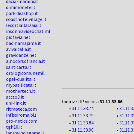
dacia-maraini.it
dimimonete.it
parkideashop.it
coasthotelvillage.it
lecortiallalzaia.it
insonniavideochat.ml
piofavia.net
badmamajama.it
avivaitalia.it
gravidanze.net
alnocorsofrancia.it
santicarta.it
orologicomunemil...
opel-qualita.it
mybasilicata.it
mothertech.it
atcto3.it
Indirizzi IP vicini a
31.11.33.86
:
uni-link.it
•
31.11.33.74
•
31.11.3
ritmoteca.com
infissiroma.biz
•
31.11.33.79
•
31.11.3
pro-netics.com
•
31.11.33.84
•
31.11.3
tgh10.it
•
31.11.33.90
•
31.11.3
laprovinciagame.it