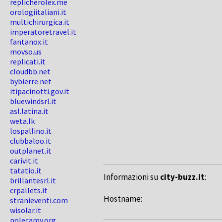
replicherolex.me
orologiitaliani.it
multichirurgica.it
imperatoretravel.it
fantanox.it
movso.us
replicati.it
cloudbb.net
bybierre.net
itipacinotti.gov.it
bluewindsrl.it
asl.latina.it
weta.lk
lospallino.it
clubbaloo.it
outplanet.it
carivit.it
tatatio.it
Informazioni su
city-buzz.it
:
brillantesrl.it
crpallets.it
Hostname:
stranieventi.com
wisolar.it
polecamy.org