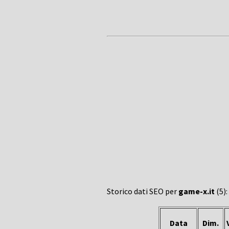
Storico dati SEO per
game-x.it
(5):
Data
Dim.