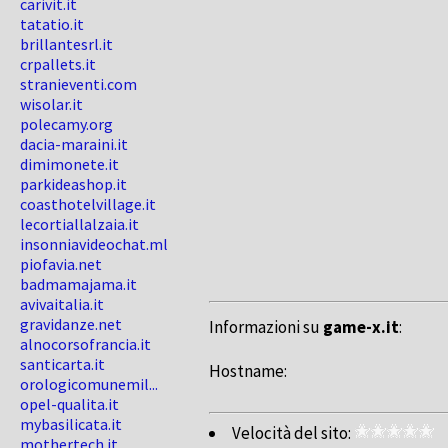
carivit.it
tatatio.it
brillantesrl.it
crpallets.it
stranieventi.com
wisolar.it
polecamy.org
dacia-maraini.it
dimimonete.it
parkideashop.it
coasthotelvillage.it
lecortiallalzaia.it
insonniavideochat.ml
piofavia.net
badmamajama.it
avivaitalia.it
gravidanze.net
Informazioni su
game-x.it
:
alnocorsofrancia.it
santicarta.it
Hostname:
orologicomunemil...
opel-qualita.it
mybasilicata.it
Velocità del sito:
mothertech.it