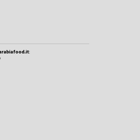
arabiafood.it
:
e