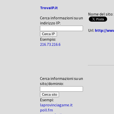
TrovaIP.it
Nome del sito:
Cerca informazioni su un
indirizzo IP:
Url:
http://ww
Esempio:
216.73.216.6
Cerca informazioni su un
sito/dominio:
Esempi:
laprovinciagame.it
poll.fm