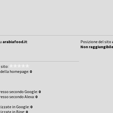
su
arabiafood.it
:
Posizione del sito
Non raggiungibil
 sito:
 della homepage:
0
gresso secondo Google:
0
gresso secondo Alexa:
0
cizzate in Google:
0
cizzate in Bing:
0