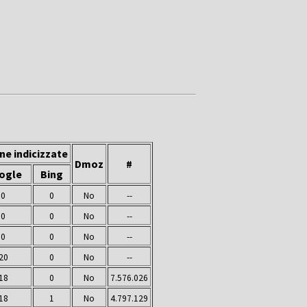
ne indicizzate
Dmoz
#
ogle
Bing
0
0
No
--
0
0
No
--
0
0
No
--
20
0
No
--
18
0
No
7.576.026
18
1
No
4.797.129