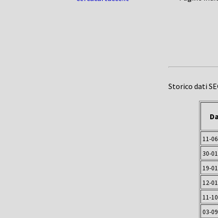
Storico dati S
Da
11-06
30-01
19-01
12-01
11-10
03-09