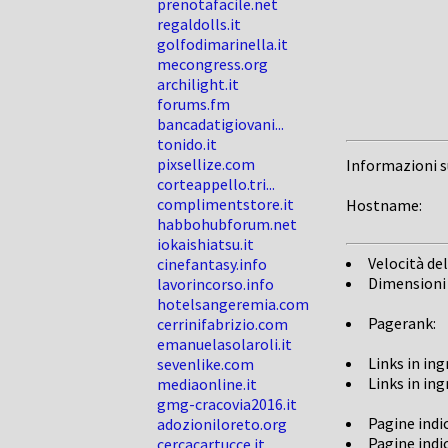
prenotafacile.net
regaldolls.it
golfodimarinella.it
mecongress.org
archilight.it
forums.fm
bancadatigiovani...
tonido.it
pixsellize.com
Informazioni 
corteappello.tri...
complimentstore.it
Hostname:
habbohubforum.net
iokaishiatsu.it
Velocità del
cinefantasy.info
Dimensioni
lavorincorso.info
hotelsangeremia.com
Pagerank:
cerrinifabrizio.com
emanuelasolaroli.it
Links in in
sevenlike.com
Links in in
mediaonline.it
gmg-cracovia2016.it
Pagine indi
adozioniloreto.org
Pagine indi
cercacartucce.it