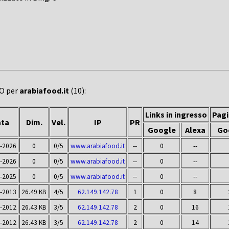
EO per
arabiafood.it
(10):
Links in ingresso
Pagi
ta
Dim.
Vel.
IP
PR
Google
Alexa
Go
-2026
0
0/5
www.arabiafood.it
--
0
--
-2026
0
0/5
www.arabiafood.it
--
0
--
-2025
0
0/5
www.arabiafood.it
--
0
--
-2013
26.49 KB
4/5
62.149.142.78
1
0
8
-2012
26.43 KB
3/5
62.149.142.78
2
0
16
-2012
26.43 KB
3/5
62.149.142.78
2
0
14