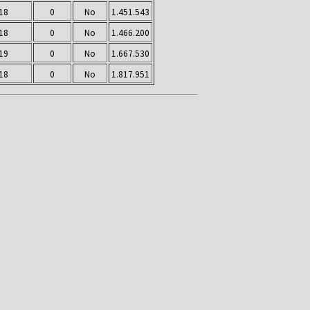
18
0
No
1.451.543
18
0
No
1.466.200
19
0
No
1.667.530
18
0
No
1.817.951