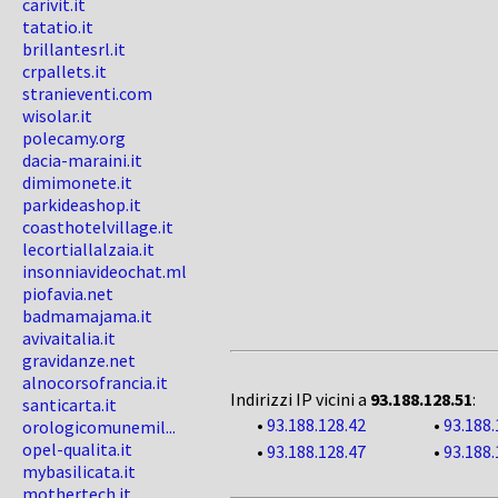
carivit.it
tatatio.it
brillantesrl.it
crpallets.it
stranieventi.com
wisolar.it
polecamy.org
dacia-maraini.it
dimimonete.it
parkideashop.it
coasthotelvillage.it
lecortiallalzaia.it
insonniavideochat.ml
piofavia.net
badmamajama.it
avivaitalia.it
gravidanze.net
alnocorsofrancia.it
Indirizzi IP vicini a
93.188.128.51
:
santicarta.it
•
93.188.128.42
•
93.188.
orologicomunemil...
opel-qualita.it
•
93.188.128.47
•
93.188.
mybasilicata.it
mothertech.it