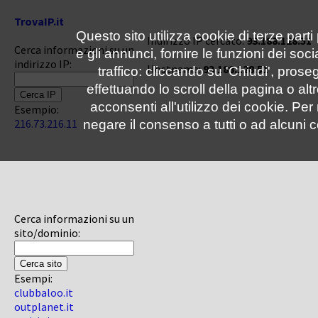
TrovaIP.it
Questo sito utilizza cookie di terze parti
Indirizzo IP cercato:
93.188.128.51
Cerca informazioni su un
e gli annunci, fornire le funzioni dei soc
indirizzo IP:
Hostname:
93.188.128.51
traffico: cliccando su 'Chiudi', pro
effettuando lo scroll della pagina o altr
acconsenti all'utilizzo dei cookie. Pe
Esempio:
216.73.216.11
negare il consenso a tutti o ad alcuni c
Cerca informazioni su un
sito/dominio:
Esempi:
clubbaloo.it
outplanet.it