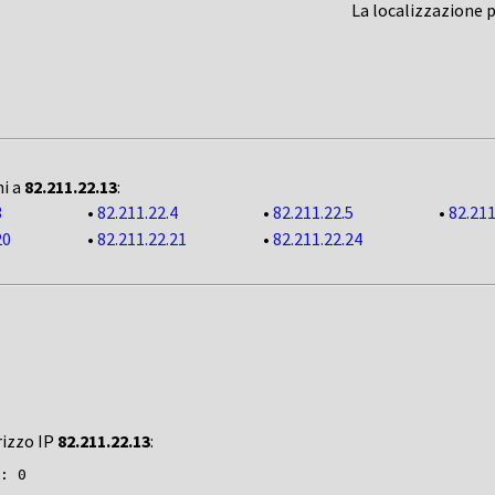
La localizzazione 
ni a
82.211.22.13
:
3
•
82.211.22.4
•
82.211.22.5
•
82.211
20
•
82.211.22.21
•
82.211.22.24
rizzo IP
82.211.22.13
: