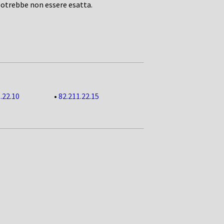
potrebbe non essere esatta.
.22.10
•
82.211.22.15