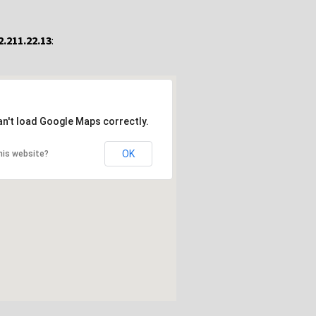
2.211.22.13
:
an't load Google Maps correctly.
OK
his website?