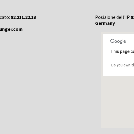
rcato:
82.211.22.13
Posizione dell'IP
8
Germany
lunger.com
This page c
Do you own t