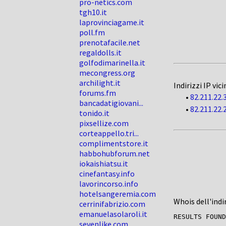
pro-netics.com
tgh10.it
laprovinciagame.it
poll.fm
prenotafacile.net
regaldolls.it
golfodimarinella.it
mecongress.org
archilight.it
Indirizzi IP vici
forums.fm
•
82.211.22.
bancadatigiovani...
•
82.211.22.
tonido.it
pixsellize.com
corteappello.tri...
complimentstore.it
habbohubforum.net
iokaishiatsu.it
cinefantasy.info
lavorincorso.info
hotelsangeremia.com
Whois dell'indi
cerrinifabrizio.com
emanuelasolaroli.it
sevenlike.com