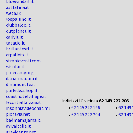
bluewindsrl.it
asl.latina.it
weta.lk
lospallino.it
clubbaloo.it
outplanet.it
carivit.it
tatatio.it
brillantesrl.it
crpallets.it
stranieventi.com
wisolar.it
polecamy.org
dacia-maraini.it
dimimonete.it
parkideashop.it
coasthotelvillage.it
Indirizzi IP vicini a
62.149.222.206
:
lecortiallalzaia.it
•
62.149.222.196
•
62.149.
insonniavideochat.ml
piofavia.net
•
62.149.222.204
•
62.149.
badmamajama.it
avivaitalia.it
gravidanze.net