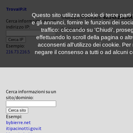
TrovaIP.it
Questo sito utilizza cookie di terze parti
Indirizzo IP cercato:
62.149.222.206
Cerca informazioni su un
e gli annunci, fornire le funzioni dei soc
indirizzo IP:
Hostname:
traffico: cliccando su 'Chiudi', pro
effettuando lo scroll della pagina o altr
acconsenti all'utilizzo dei cookie. Pe
Esempio:
216.73.216.5
negare il consenso a tutti o ad alcuni c
Cerca informazioni su un
sito/dominio:
Esempi:
bybierre.net
itipacinotti.gov.it