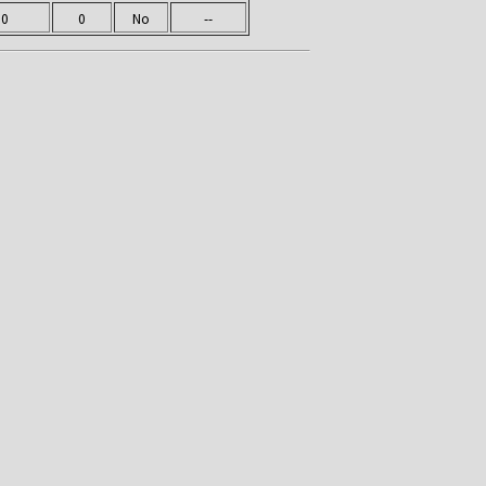
0
0
No
--