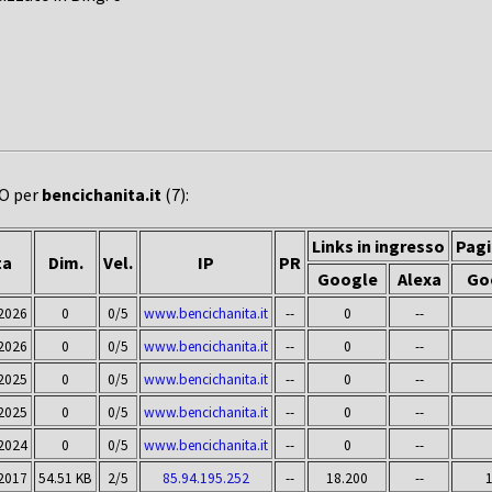
EO per
bencichanita.it
(7):
Links in ingresso
Pagi
ta
Dim.
Vel.
IP
PR
Google
Alexa
Go
2026
0
0/5
www.bencichanita.it
--
0
--
2026
0
0/5
www.bencichanita.it
--
0
--
2025
0
0/5
www.bencichanita.it
--
0
--
2025
0
0/5
www.bencichanita.it
--
0
--
2024
0
0/5
www.bencichanita.it
--
0
--
2017
54.51 KB
2/5
85.94.195.252
--
18.200
--