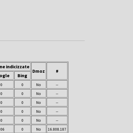
ne indicizzate
Dmoz
#
ogle
Bing
0
0
No
--
0
0
No
--
0
0
No
--
0
0
No
--
0
0
No
--
106
0
No
16.808.187