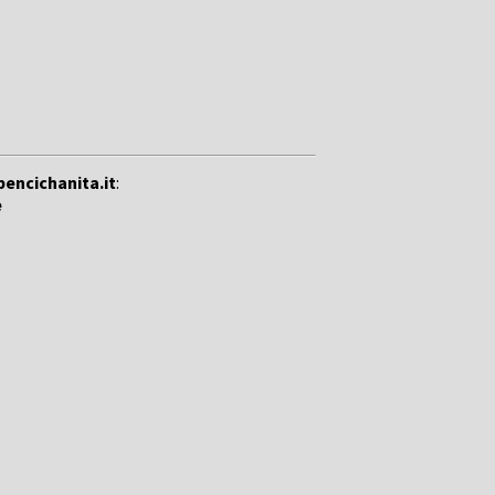
bencichanita.it
:
e