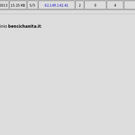
2013
15.25 KB
5/5
62.149.142.41
2
0
4
inio
bencichanita.it
: