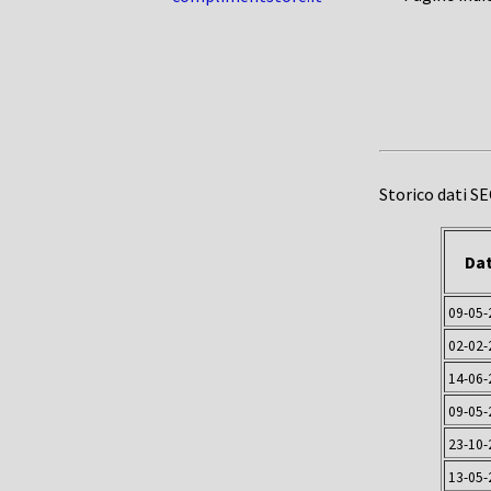
Storico dati S
Da
09-05-
02-02-
14-06-
09-05-
23-10-
13-05-