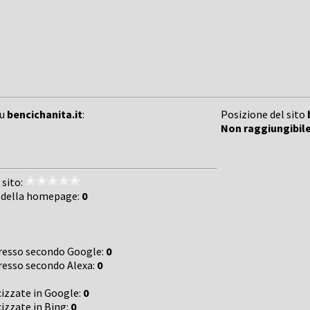
su
bencichanita.it
:
Posizione del sito
Non raggiungibil
 sito:
 della homepage:
0
gresso secondo Google:
0
gresso secondo Alexa:
0
cizzate in Google:
0
cizzate in Bing:
0