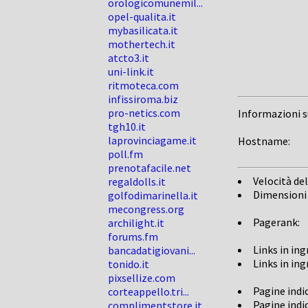
orologicomunemil...
opel-qualita.it
mybasilicata.it
mothertech.it
atcto3.it
uni-link.it
ritmoteca.com
infissiroma.biz
pro-netics.com
Informazioni 
tgh10.it
laprovinciagame.it
Hostname:
poll.fm
prenotafacile.net
Velocità del
regaldolls.it
Dimensioni
golfodimarinella.it
mecongress.org
Pagerank:
archilight.it
forums.fm
Links in in
bancadatigiovani...
Links in in
tonido.it
pixsellize.com
Pagine indi
corteappello.tri...
Pagine indi
complimentstore.it