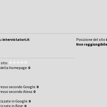
su
intervistatori.it
:
Posizione del sito
Non raggiungibil
 sito:
 della homepage:
0
gresso secondo Google:
0
gresso secondo Alexa:
0
cizzate in Google:
0
cizzate in Bing:
0