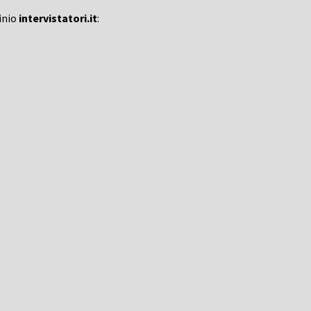
inio
intervistatori.it
: