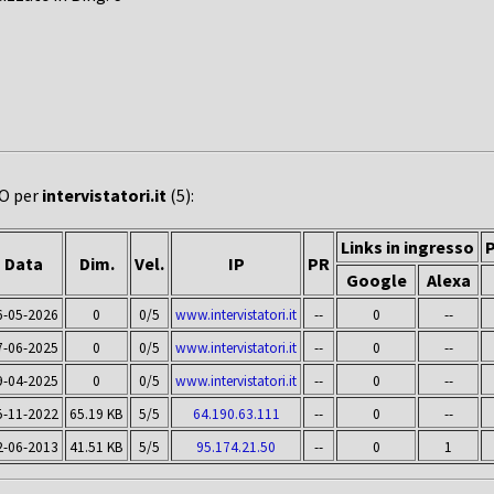
EO per
intervistatori.it
(5):
Links in ingresso
P
Data
Dim.
Vel.
IP
PR
Google
Alexa
6-05-2026
0
0/5
www.intervistatori.it
--
0
--
7-06-2025
0
0/5
www.intervistatori.it
--
0
--
9-04-2025
0
0/5
www.intervistatori.it
--
0
--
5-11-2022
65.19 KB
5/5
64.190.63.111
--
0
--
2-06-2013
41.51 KB
5/5
95.174.21.50
--
0
1