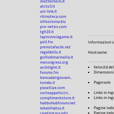
mothertech.it
atcto3.it
uni-link.it
ritmoteca.com
infissiroma.biz
pro-netics.com
tgh10.it
laprovinciagame.it
poll.fm
Informazioni 
prenotafacile.net
regaldolls.it
Hostname:
golfodimarinella.it
mecongress.org
Velocità del
archilight.it
Dimensioni
forums.fm
bancadatigiovani...
Pagerank:
tonido.it
pixsellize.com
Links in in
corteappello.tri...
Links in in
complimentstore.it
habbohubforum.net
Pagine indi
iokaishiatsu.it
Pagine indi
cinefantasy.info