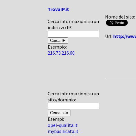
TrovaIP.it
Nome del sito:
Cerca informazioni su un
indirizzo IP:
Url:
http://www
Esempio:
216.73.216.60
Cerca informazioni su un
sito/dominio:
Esempi:
opel-qualita.it
mybasilicata.it