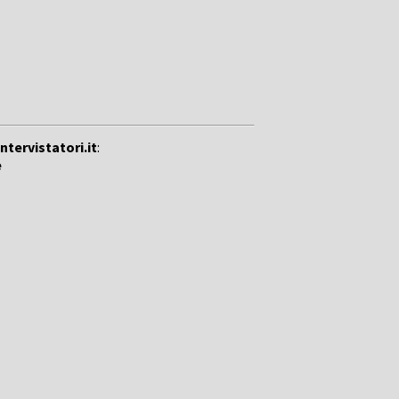
intervistatori.it
:
e