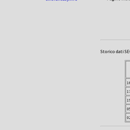
Storico dati S
1
1
1
0
0