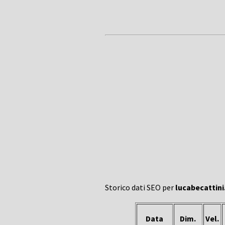
Storico dati SEO per
lucabecattini.
Data
Dim.
Vel.