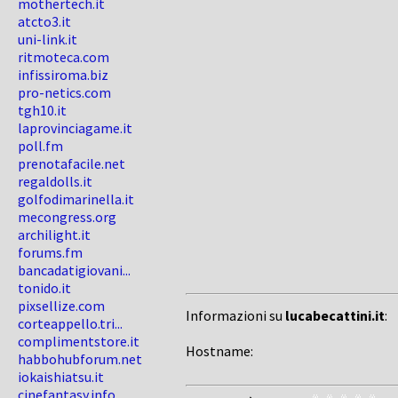
mothertech.it
atcto3.it
uni-link.it
ritmoteca.com
infissiroma.biz
pro-netics.com
tgh10.it
laprovinciagame.it
poll.fm
prenotafacile.net
regaldolls.it
golfodimarinella.it
mecongress.org
archilight.it
forums.fm
bancadatigiovani...
tonido.it
pixsellize.com
Informazioni su
lucabecattini.it
:
corteappello.tri...
complimentstore.it
Hostname:
habbohubforum.net
iokaishiatsu.it
cinefantasy.info