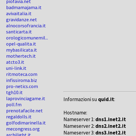
piofavia.net
badmamajama.it
avivaitalia.it
gravidanze.net
alnocorsofrancia.it
santicarta.it
orologicomunemil...
opel-qualita.it
mybasilicata.it
mothertech.it
atcto3.it
uni-link.it
ritmoteca.com
infissiroma.biz
pro-netics.com
tgh10.it
laprovinciagame.it
Informazioni su
quid.it
:
poll.fm
prenotafacile.net
Hostname:
regaldolls.it
Nameserver 1:
dns1.inet2.it
golfodimarinella.it
Nameserver 2:
dns2.inet2.it
mecongress.org
Nameserver 3:
dns3.inet2.it
archilight.it