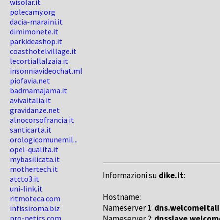
wisolar.it
polecamy.org
dacia-maraini.it
dimimonete.it
parkideashop.it
coasthotelvillage.it
lecortiallalzaia.it
insonniavideochat.ml
piofavia.net
badmamajama.it
avivaitalia.it
gravidanze.net
alnocorsofrancia.it
santicarta.it
orologicomunemil...
opel-qualita.it
mybasilicata.it
mothertech.it
Informazioni su
dike.it
:
atcto3.it
uni-link.it
Hostname:
ritmoteca.com
Nameserver 1:
dns.welcomeitali
infissiroma.biz
pro-netics.com
Nameserver 2:
dnsslave.welcome