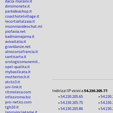
dacia-maraini.it
dimimonete.it
parkideashop.it
coasthotelvillage.it
lecortiallalzaia.it
insonniavideochat.ml
piofavia.net
badmamajama.it
avivaitalia.it
gravidanze.net
alnocorsofrancia.it
santicarta.it
orologicomunemil...
opel-qualita.it
mybasilicata.it
mothertech.it
atcto3.it
uni-link.it
Indirizzi IP vicini a
54.230.205.77
:
ritmoteca.com
•
54.230.205.65
•
54.230.
infissiroma.biz
pro-netics.com
•
54.230.205.75
•
54.230.
tgh10.it
•
54.230.205.86
•
54.230.
laprovinciagame.it