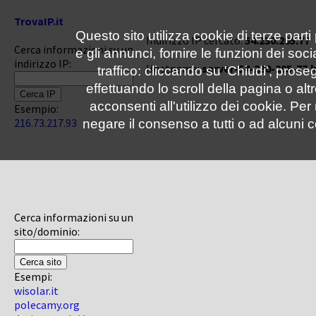
TrovaIP.it
Questo sito utilizza cookie di terze parti
Indirizzo IP cercato:
54.230.205.77
Cerca informazioni su un
e gli annunci, fornire le funzioni dei soc
indirizzo IP:
Hostname:
server-54-230-205-77.
traffico: cliccando su 'Chiudi', pro
effettuando lo scroll della pagina o altr
acconsenti all'utilizzo dei cookie. Pe
Esempio:
216.73.217.93
negare il consenso a tutti o ad alcuni c
Cerca informazioni su un
sito/dominio:
Esempi:
wisolar.it
polecamy.org