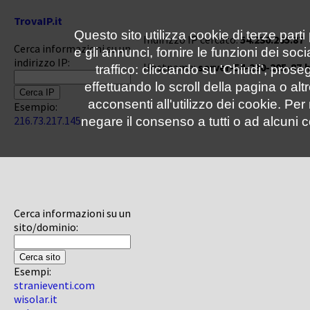
TrovaIP.it
Questo sito utilizza cookie di terze parti
Indirizzo IP cercato:
54.230.205.87
Cerca informazioni su un
e gli annunci, fornire le funzioni dei soc
indirizzo IP:
Hostname:
server-54-230-205-87.
traffico: cliccando su 'Chiudi', pro
effettuando lo scroll della pagina o altr
acconsenti all'utilizzo dei cookie. Pe
Esempio:
216.73.217.145
negare il consenso a tutti o ad alcuni c
Cerca informazioni su un
sito/dominio:
Esempi:
stranieventi.com
wisolar.it