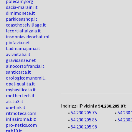
polecamy.org
dacia-maraini.it
dimimonete.it
parkideashop.it
coasthotelvillage.it
lecortiallalzaia.it
insonniavideochat.ml
piofavia.net
badmamajama.it
avivaitalia.it
gravidanze.net
alnocorsofrancia.it
santicarta.it
orologicomunemil...
opel-qualita.it
mybasilicata.it
mothertech.it
atcto3.it
Indirizzi IP vicini a
54.230.205.87
:
uni-link.it
•
54.230.205.75
•
54.230.
ritmoteca.com
infissiroma.biz
•
54.230.205.85
•
54.230.
pro-netics.com
•
54.230.205.98
tgh10.it