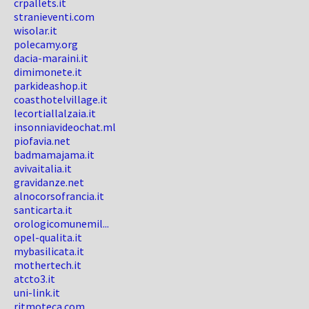
crpallets.it
stranieventi.com
wisolar.it
polecamy.org
dacia-maraini.it
dimimonete.it
parkideashop.it
coasthotelvillage.it
lecortiallalzaia.it
insonniavideochat.ml
piofavia.net
badmamajama.it
avivaitalia.it
gravidanze.net
alnocorsofrancia.it
santicarta.it
orologicomunemil...
opel-qualita.it
mybasilicata.it
mothertech.it
atcto3.it
uni-link.it
ritmoteca.com