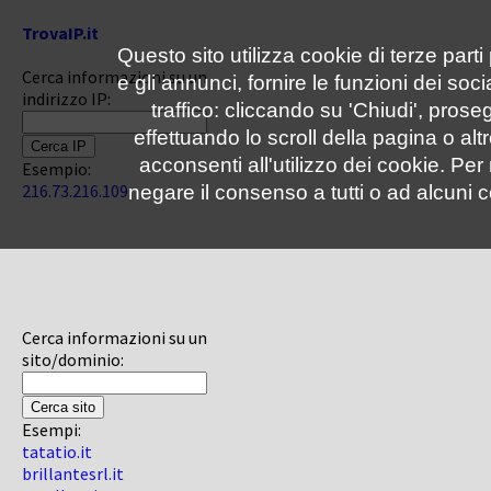
TrovaIP.it
Questo sito utilizza cookie di terze parti
Cerca informazioni su un
e gli annunci, fornire le funzioni dei soc
indirizzo IP:
traffico: cliccando su 'Chiudi', pro
effettuando lo scroll della pagina o altr
acconsenti all'utilizzo dei cookie. Pe
Esempio:
216.73.216.109
negare il consenso a tutti o ad alcuni c
Cerca informazioni su un
sito/dominio:
Esempi:
tatatio.it
brillantesrl.it