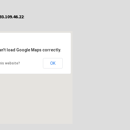
93.109.46.22
:
an't load Google Maps correctly.
OK
his website?