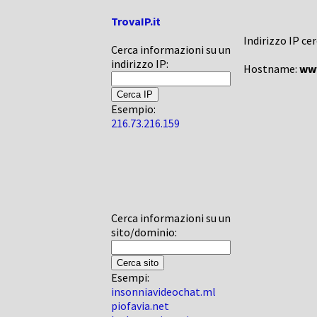
TrovaIP.it
Indirizzo IP ce
Cerca informazioni su un
indirizzo IP:
Hostname:
ww
Esempio:
216.73.216.159
Cerca informazioni su un
sito/dominio:
Esempi:
insonniavideochat.ml
piofavia.net