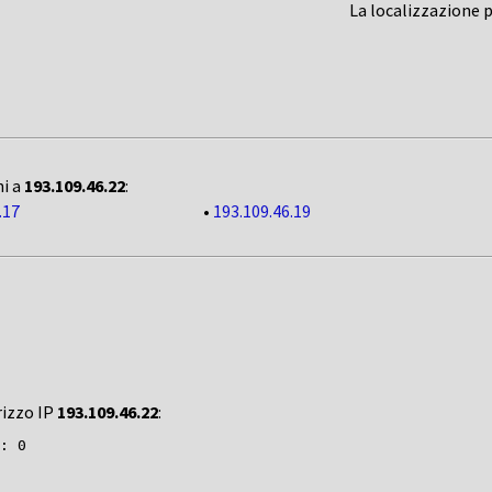
La localizzazione 
ni a
193.109.46.22
:
.17
•
193.109.46.19
rizzo IP
193.109.46.22
: