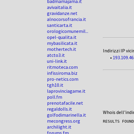
badmamajama.it
avivaitalia.it
gravidanze.net
alnocorsofrancia.it
santicarta.it
orologicomunemil...
opel-qualita.it
mybasilicata.it
mothertech.it
Indirizzi IP vici
atcto3.it
•
193.109.46
uni-link.it
ritmoteca.com
infissiroma.biz
pro-netics.com
tgh10.it
laprovinciagame.it
poll.fm
prenotafacile.net
regaldolls.it
Whois dell'indi
golfodimarinella.it
mecongress.org
archilight.it
forums.fm