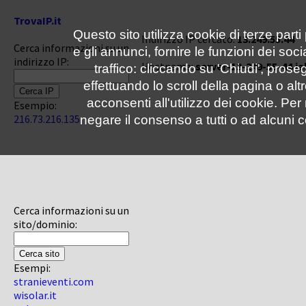
TrovaIP.it
Questo sito utilizza cookie di terze parti
Indirizzo IP cercato:
13.249.55.44
Cerca informazioni su un
e gli annunci, fornire le funzioni dei soc
indirizzo IP:
Hostname:
server-13-249-55-44.ia
traffico: cliccando su 'Chiudi', pro
effettuando lo scroll della pagina o altr
acconsenti all'utilizzo dei cookie. Pe
Esempio:
216.73.216.135
negare il consenso a tutti o ad alcuni c
Cerca informazioni su un
sito/dominio:
Esempi:
stranieventi.com
wisolar.it