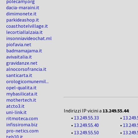
polecamy.org
dacia-maraini.it
dimimonete.it
parkideashop.it
coasthotelvillage.it
lecortiallalzaia.it
insonniavideochat.ml
piofavia.net
badmamajama.it
avivaitalia.it
gravidanze.net
alnocorsofrancia.it
santicarta.it
orologicomunemil...
opel-qualita.it
mybasilicata.it
mothertech.it
atcto3.it
Indirizzi IP vicini a
13.249.55.44
:
uni-link.it
•
13.249.55.33
•
13.249.
ritmoteca.com
infissiroma.biz
•
13.249.55.40
•
13.249.
pro-netics.com
•
13.249.55.50
•
13.249.
tgh10.it