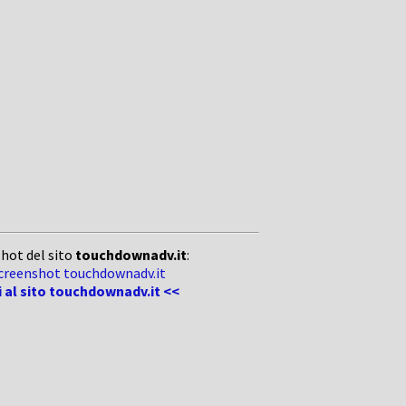
hot del sito
touchdownadv.it
:
i al sito touchdownadv.it <<