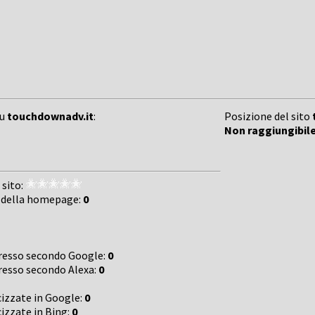
su
touchdownadv.it
:
Posizione del sito
Non raggiungibil
 sito:
 della homepage:
0
gresso secondo Google:
0
gresso secondo Alexa:
0
cizzate in Google:
0
cizzate in Bing:
0