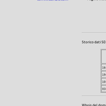
Storico dati S
16
19
10
03
Whois del dom