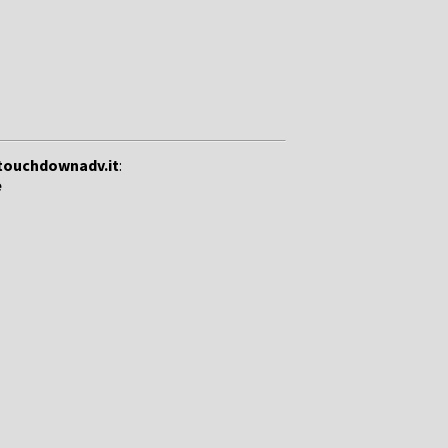
touchdownadv.it
:
e