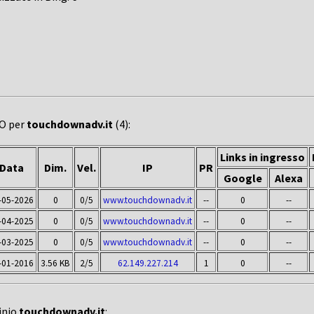
EO per
touchdownadv.it
(4):
Links in ingresso
Data
Dim.
Vel.
IP
PR
Google
Alexa
-05-2026
0
0/5
www.touchdownadv.it
--
0
--
-04-2025
0
0/5
www.touchdownadv.it
--
0
--
-03-2025
0
0/5
www.touchdownadv.it
--
0
--
-01-2016
3.56 KB
2/5
62.149.227.214
1
0
--
inio
touchdownadv.it
: