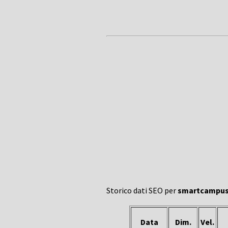
Storico dati SEO per
smartcampusl
Data
Dim.
Vel.