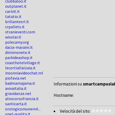
clubbaloo.it
outplanet.it
carivit.it
tatatio.it
brillantesrl.it
crpallets.it
stranieventi.com
wisolar.it
polecamy.org
dacia-maraini.it
dimimonete.it
parkideashop.it
coasthotelvillage.it
lecortiallalzaia.it
insonniavideochat.ml
piofavia.net
badmamajama.it
Informazioni su
smartcampuslab
avivaitalia.it
gravidanze.net
Hostname:
alnocorsofrancia.it
santicarta.it
orologicomunemil...
Velocità del sito:
opel-qualita.it