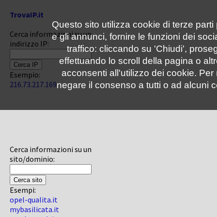
TrovaIP.it
Questo sito utilizza cookie di terze parti
Cerca informazioni su un
e gli annunci, fornire le funzioni dei soc
indirizzo IP:
traffico: cliccando su 'Chiudi', pro
effettuando lo scroll della pagina o altr
acconsenti all'utilizzo dei cookie. Pe
Esempio:
216.73.217.169
negare il consenso a tutti o ad alcuni c
Cerca informazioni su un
sito/dominio:
Esempi:
opel-qualita.it
mybasilicata.it