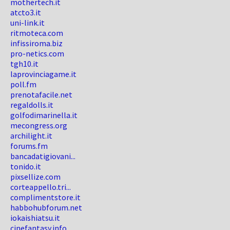
mothertech.it
atcto3.it
uni-link.it
ritmoteca.com
infissiroma.biz
pro-netics.com
tgh10.it
laprovinciagame.it
poll.fm
prenotafacile.net
regaldolls.it
golfodimarinella.it
mecongress.org
archilight.it
forums.fm
bancadatigiovani...
tonido.it
pixsellize.com
corteappello.tri...
complimentstore.it
habbohubforum.net
iokaishiatsu.it
cinefantasy.info