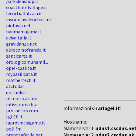
parkideashop.it
coasthotelvillage.it
lecortiallalzaia.it
insonniavideochat.ml
piofavia.net
badmamajama.it
avivaitalia.it
gravidanze.net
alnocorsofrancia.it
santicarta.it
orologicomunemil...
opel-qualita.it
mybasilicata.it
mothertech.it
atcto3.it
uni-link.it
ritmoteca.com
infissiroma.biz
Informazioni su
ariagel.it
:
pro-netics.com
tgh10.it
Hostname:
laprovinciagame.it
Nameserver 1:
udns1.cscdns.ne
poll.fm
prenotafacile.net
Nameserver 2:
udns2.cscdns.uk