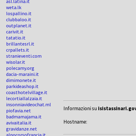
asl.latina.it
weta.lk
lospallino.it
clubbaloo.it
outplanet.it
carivit.it
tatatio.it
brillantesrl.it
crpallets.it
stranieventi.com
wisolar.it
polecamy.org
dacia-maraini.it
dimimonete.it
parkideashop.it
coasthotelvillage.it
lecortiallalzaia.it
insonniavideochat.ml
Informazioni su
isistassinari.gov
piofavia.net
badmamajama.it
Hostname:
avivaitalia.it
gravidanze.net
alnocorsofrancia.it