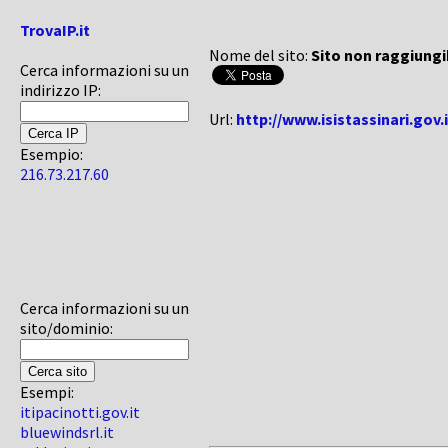
TrovaIP.it
Nome del sito:
Sito non raggiungi
Cerca informazioni su un
indirizzo IP:
Url:
http://www.isistassinari.gov.i
Esempio:
216.73.217.60
Cerca informazioni su un
sito/dominio:
Esempi:
itipacinotti.gov.it
bluewindsrl.it