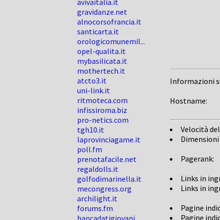
avivaitalia.it
gravidanze.net
alnocorsofrancia.it
santicarta.it
orologicomunemil...
opel-qualita.it
mybasilicata.it
mothertech.it
atcto3.it
Informazioni 
uni-link.it
ritmoteca.com
Hostname:
infissiroma.biz
pro-netics.com
Velocità del
tgh10.it
Dimensioni
laprovinciagame.it
poll.fm
Pagerank:
prenotafacile.net
regaldolls.it
Links in in
golfodimarinella.it
Links in in
mecongress.org
archilight.it
Pagine indi
forums.fm
Pagine indi
bancadatigiovani...