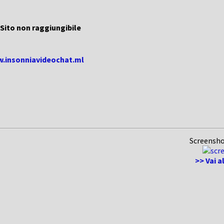
Sito non raggiungibile
w.insonniavideochat.ml
Screensho
>> Vai a