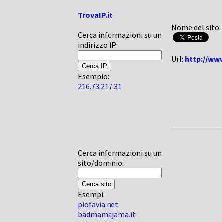
TrovaIP.it
Nome del sito:
Cerca informazioni su un
indirizzo IP:
Url:
http://ww
Esempio:
216.73.217.31
Cerca informazioni su un
sito/dominio:
Esempi:
piofavia.net
badmamajama.it