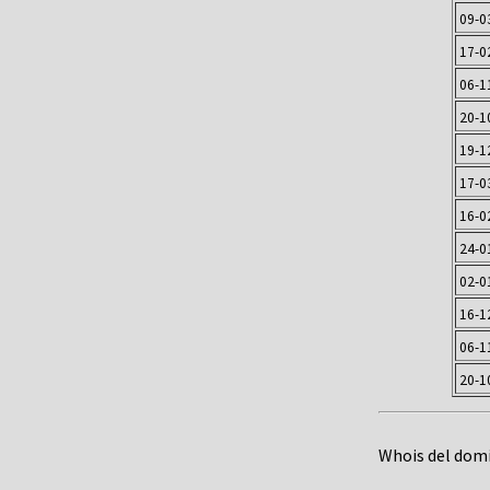
09-0
17-0
06-1
20-1
19-1
17-0
16-0
24-0
02-0
16-1
06-1
20-1
Whois del dom