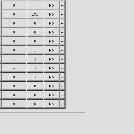
0
No
--
0
191
No
--
0
0
No
--
0
0
No
--
0
0
No
--
0
1
No
--
1
2
No
--
--
2
No
--
0
2
No
--
0
0
No
--
0
0
No
--
0
0
No
--