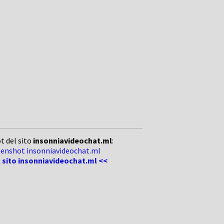
t del sito
insonniavideochat.ml
:
l sito insonniavideochat.ml <<