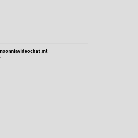
insonniavideochat.ml
:
e