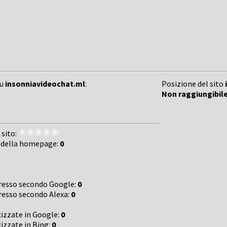
su
insonniavideochat.ml
:
Posizione del sito
Non raggiungibil
 sito:
 della homepage:
0
gresso secondo Google:
0
gresso secondo Alexa:
0
cizzate in Google:
0
cizzate in Bing:
0