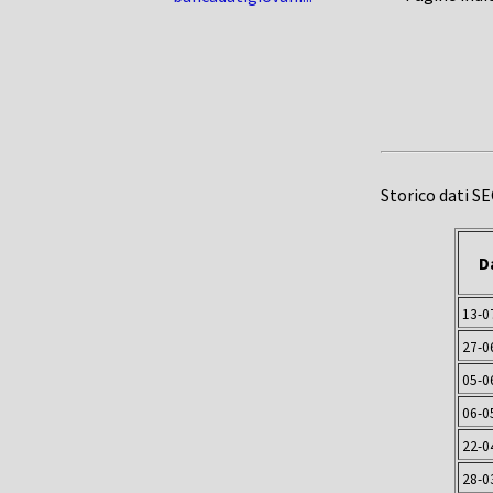
Storico dati S
D
13-0
27-0
05-0
06-0
22-0
28-0