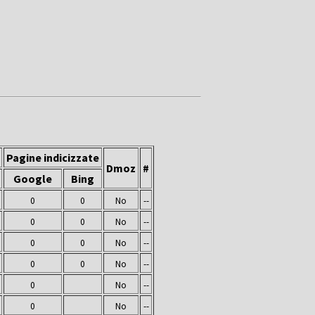
Pagine indicizzate
Dmoz
#
Google
Bing
0
0
No
--
0
0
No
--
0
0
No
--
0
0
No
--
0
No
--
0
No
--