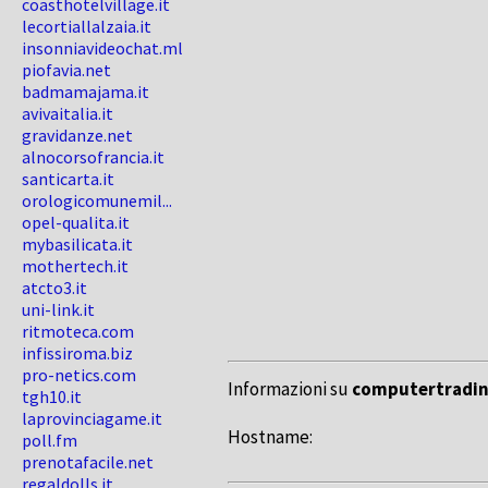
coasthotelvillage.it
lecortiallalzaia.it
insonniavideochat.ml
piofavia.net
badmamajama.it
avivaitalia.it
gravidanze.net
alnocorsofrancia.it
santicarta.it
orologicomunemil...
opel-qualita.it
mybasilicata.it
mothertech.it
atcto3.it
uni-link.it
ritmoteca.com
infissiroma.biz
pro-netics.com
Informazioni su
computertradin
tgh10.it
laprovinciagame.it
Hostname:
poll.fm
prenotafacile.net
regaldolls.it