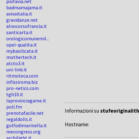
piofavia.net
badmamajama.it
avivaitalia.it
gravidanze.net
alnocorsofrancia.it
santicarta.it
orologicomunemil...
opel-qualita.it
mybasilicata.it
mothertech.it
atcto3.it
uni-link.it
ritmoteca.com
infissiroma.biz
pro-netics.com
tgh10.it
laprovinciagame.it
poll.fm
Informazioni su
stufeoriginalith
prenotafacile.net
regaldolls.it
Hostname:
golfodimarinella.it
mecongress.org
archilight.it