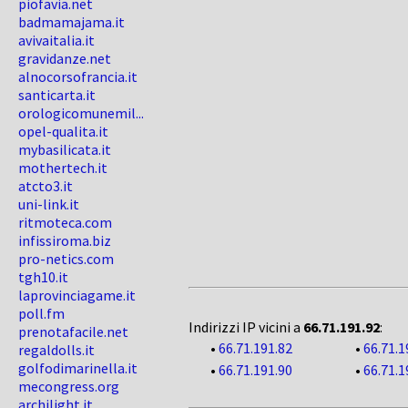
piofavia.net
badmamajama.it
avivaitalia.it
gravidanze.net
alnocorsofrancia.it
santicarta.it
orologicomunemil...
opel-qualita.it
mybasilicata.it
mothertech.it
atcto3.it
uni-link.it
ritmoteca.com
infissiroma.biz
pro-netics.com
tgh10.it
laprovinciagame.it
poll.fm
Indirizzi IP vicini a
66.71.191.92
:
prenotafacile.net
•
66.71.191.82
•
66.71.1
regaldolls.it
golfodimarinella.it
•
66.71.191.90
•
66.71.1
mecongress.org
archilight.it