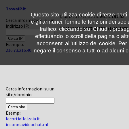
TrovaIP.it
Questo sito utilizza cookie di terze parti
Indirizzo IP cercato:
66.71.191.92
Cerca informazioni su un
e gli annunci, fornire le funzioni dei soc
indirizzo IP:
Hostname:
host92-191-71-66.serve
traffico: cliccando su 'Chiudi', pro
effettuando lo scroll della pagina o altr
acconsenti all'utilizzo dei cookie. Pe
Esempio:
216.73.216.40
negare il consenso a tutti o ad alcuni c
Cerca informazioni su un
sito/dominio:
Esempi:
lecortiallalzaia.it
insonniavideochat.ml