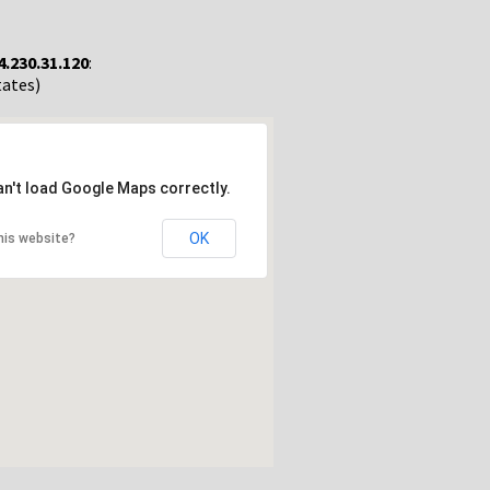
4.230.31.120
:
tates)
an't load Google Maps correctly.
OK
his website?