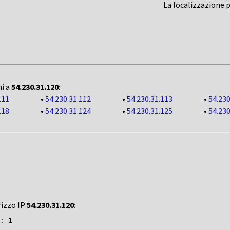
La localizzazione 
ni a
54.230.31.120
:
111
•
54.230.31.112
•
54.230.31.113
•
54.230
118
•
54.230.31.124
•
54.230.31.125
•
54.230
rizzo IP
54.230.31.120
:
: 1
