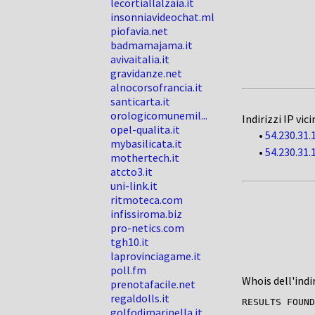
lecortiallalzaia.it
insonniavideochat.ml
piofavia.net
badmamajama.it
avivaitalia.it
gravidanze.net
alnocorsofrancia.it
santicarta.it
orologicomunemil...
Indirizzi IP vici
opel-qualita.it
•
54.230.31.
mybasilicata.it
•
54.230.31.
mothertech.it
atcto3.it
uni-link.it
ritmoteca.com
infissiroma.biz
pro-netics.com
tgh10.it
laprovinciagame.it
poll.fm
Whois dell'indi
prenotafacile.net
regaldolls.it
RESULTS FOUND
golfodimarinella.it