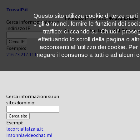
TrovaIP.it
Questo sito utilizza cookie di terze parti
Indirizzo IP cercato:
46.252.151.24
Cerca informazioni su un
e gli annunci, fornire le funzioni dei soc
indirizzo IP:
Hostname:
hostingssd54-24.nets
traffico: cliccando su 'Chiudi', pro
effettuando lo scroll della pagina o altr
acconsenti all'utilizzo dei cookie. Pe
Esempio:
216.73.217.111
negare il consenso a tutti o ad alcuni c
Cerca informazioni su un
sito/dominio:
Esempi:
lecortiallalzaia.it
insonniavideochat.ml