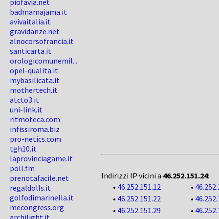
piofavia.net
badmamajama.it
avivaitalia.it
gravidanze.net
alnocorsofrancia.it
santicarta.it
orologicomunemil...
opel-qualita.it
mybasilicata.it
mothertech.it
atcto3.it
uni-link.it
ritmoteca.com
infissiroma.biz
pro-netics.com
tgh10.it
laprovinciagame.it
poll.fm
Indirizzi IP vicini a
46.252.151.24
:
prenotafacile.net
•
46.252.151.12
•
46.252.
regaldolls.it
golfodimarinella.it
•
46.252.151.22
•
46.252.
mecongress.org
•
46.252.151.29
•
46.252.
archilight.it