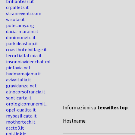
brillantesrl.it
crpallets.it
stranieventi.com
wisolar.it
polecamy.org
dacia-maraini.it
dimimonete.it
parkideashop.it
coasthotelvillage.it
lecortiallalzaia.it
insonniavideochat.ml
piofavia.net
badmamajama.it
avivaitalia.it
gravidanze.net
alnocorsofrancia.it
santicarta.it
orologicomunemil...
Informazioni su
texwiller.top
:
opel-qualita.it
mybasilicata.it
Hostname:
mothertech.it
atcto3.it
uni-link.it