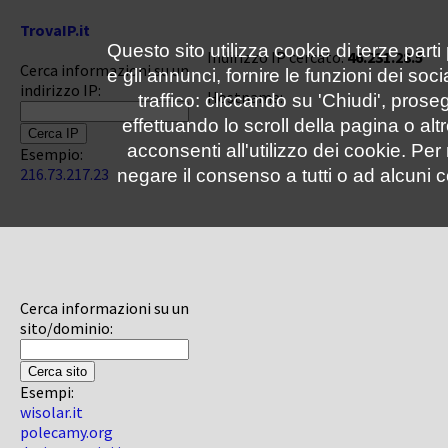
TrovaIP.it
Questo sito utilizza cookie di terze parti
Indirizzo IP cercato:
46.231.28.5
Cerca informazioni su un
e gli annunci, fornire le funzioni dei soc
indirizzo IP:
Hostname:
traffico: cliccando su 'Chiudi', pro
effettuando lo scroll della pagina o altr
acconsenti all'utilizzo dei cookie. Pe
Esempio:
216.73.217.23
negare il consenso a tutti o ad alcuni c
Cerca informazioni su un
sito/dominio:
Esempi:
wisolar.it
polecamy.org