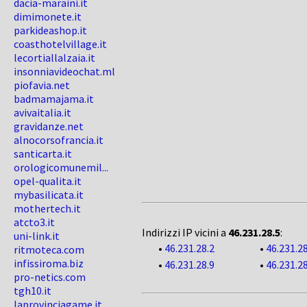
dacia-maraini.it
dimimonete.it
parkideashop.it
coasthotelvillage.it
lecortiallalzaia.it
insonniavideochat.ml
piofavia.net
badmamajama.it
avivaitalia.it
gravidanze.net
alnocorsofrancia.it
santicarta.it
orologicomunemil...
opel-qualita.it
mybasilicata.it
mothertech.it
atcto3.it
Indirizzi IP vicini a
46.231.28.5
:
uni-link.it
•
46.231.28.2
•
46.231.28
ritmoteca.com
infissiroma.biz
•
46.231.28.9
•
46.231.2
pro-netics.com
tgh10.it
laprovinciagame.it