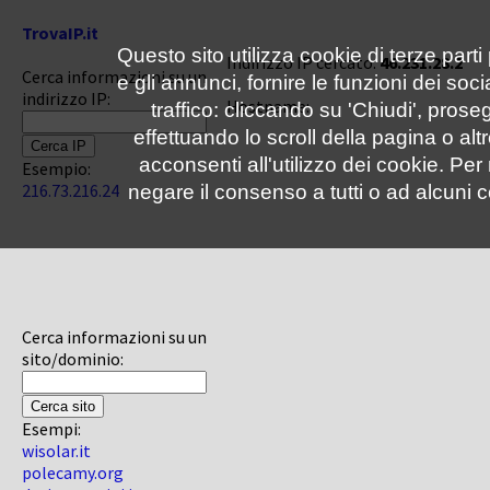
TrovaIP.it
Questo sito utilizza cookie di terze parti
Indirizzo IP cercato:
46.231.28.2
Cerca informazioni su un
e gli annunci, fornire le funzioni dei soc
indirizzo IP:
Hostname:
traffico: cliccando su 'Chiudi', pro
effettuando lo scroll della pagina o altr
acconsenti all'utilizzo dei cookie. Pe
Esempio:
216.73.216.24
negare il consenso a tutti o ad alcuni c
Cerca informazioni su un
sito/dominio:
Esempi:
wisolar.it
polecamy.org