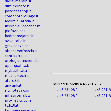
dacia-maraini.it
dimimonete.it
parkideashop.it
coasthotelvillage.it
lecortiallalzaia.it
insonniavideochat.ml
piofavia.net
badmamajama.it
avivaitalia.it
gravidanze.net
alnocorsofrancia.it
santicarta.it
orologicomunemil...
opel-qualita.it
mybasilicata.it
mothertech.it
atcto3.it
Indirizzi IP vicini a
46.231.28.2
:
uni-link.it
•
46.231.28.3
•
46.231.2
ritmoteca.com
infissiroma.biz
•
46.231.28.9
•
46.231.2
pro-netics.com
tgh10.it
laprovinciagame.it