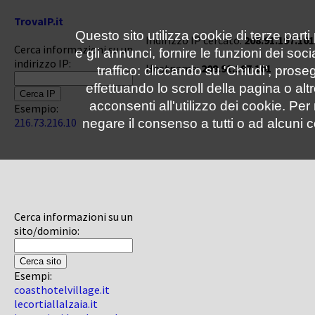
TrovaIP.it
Questo sito utilizza cookie di terze parti
Indirizzo IP cercato:
208.91.197.101
Cerca informazioni su un
e gli annunci, fornire le funzioni dei soc
indirizzo IP:
Hostname:
208.91.197.101
traffico: cliccando su 'Chiudi', pro
effettuando lo scroll della pagina o altr
acconsenti all'utilizzo dei cookie. Pe
Esempio:
216.73.216.10
negare il consenso a tutti o ad alcuni c
Cerca informazioni su un
sito/dominio:
Esempi:
coasthotelvillage.it
lecortiallalzaia.it