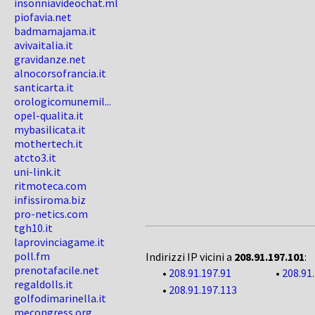
insonniavideochat.ml
piofavia.net
badmamajama.it
avivaitalia.it
gravidanze.net
alnocorsofrancia.it
santicarta.it
orologicomunemil...
opel-qualita.it
mybasilicata.it
mothertech.it
atcto3.it
uni-link.it
ritmoteca.com
infissiroma.biz
pro-netics.com
tgh10.it
laprovinciagame.it
poll.fm
Indirizzi IP vicini a
208.91.197.101
:
prenotafacile.net
•
208.91.197.91
•
208.91
regaldolls.it
•
208.91.197.113
golfodimarinella.it
mecongress.org