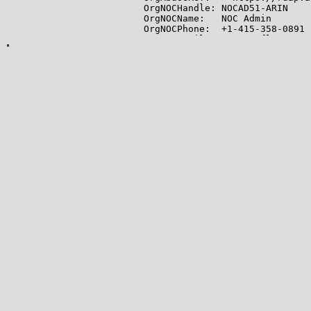
OrgNOCHandle: NOCAD51-ARIN

OrgNOCName:   NOC Admin

OrgNOCPhone:  +1-415-358-0891

OrgNOCEmail:  noc@confluence-n
OrgNOCRef:    https://rdap.ari