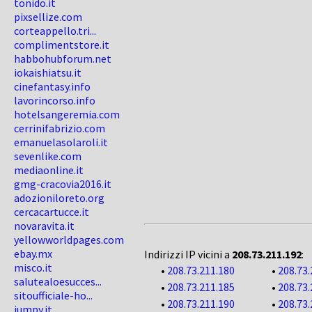
tonido.it
pixsellize.com
corteappello.tri...
complimentstore.it
habbohubforum.net
iokaishiatsu.it
cinefantasy.info
lavorincorso.info
hotelsangeremia.com
cerrinifabrizio.com
emanuelasolaroli.it
sevenlike.com
mediaonline.it
gmg-cracovia2016.it
adozioniloreto.org
cercacartucce.it
novaravita.it
yellowworldpages.com
ebay.mx
Indirizzi IP vicini a
208.73.211.192
:
misco.it
•
208.73.211.180
•
208.73.
salutealoesucces...
•
208.73.211.185
•
208.73.
sitoufficiale-ho...
•
208.73.211.190
•
208.73.
jumpy.it