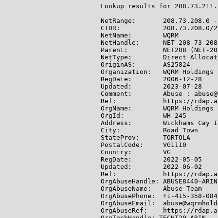
Lookup results for 208.73.211.
NetRange:       208.73.208.0 -
CIDR:           208.73.208.0/22
NetName:        WQRM

NetHandle:      NET-208-73-208-
Parent:         NET208 (NET-20
NetType:        Direct Allocati
OriginAS:       AS25824

Organization:   WQRM Holdings 
RegDate:        2006-12-28

Updated:        2023-07-28

Comment:        Abuse : abuse@
Ref:            https://rdap.a
OrgName:        WQRM Holdings I
OrgId:          WH-245

Address:        Wickhams Cay II
City:           Road Town

StateProv:      TORTOLA

PostalCode:     VG1110

Country:        VG

RegDate:        2022-05-05

Updated:        2022-06-02

Ref:            https://rdap.a
OrgAbuseHandle: ABUSE8440-ARIN

OrgAbuseName:   Abuse Team

OrgAbusePhone:  +1-415-358-0842
OrgAbuseEmail:  abuse@wqrmhold
OrgAbuseRef:    https://rdap.a
OrgTechHandle: TECHT20-ARIN
