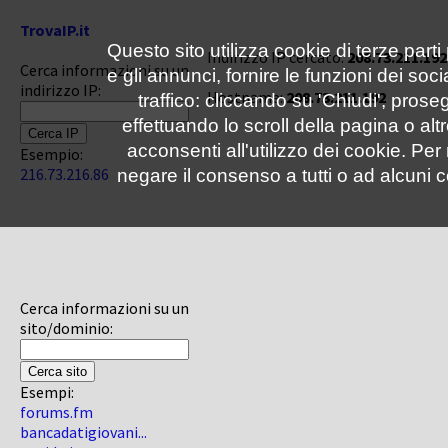
TrovaIP.it
Questo sito utilizza cookie di terze parti
Indirizzo IP cercato:
208.73.211.192
Cerca informazioni su un
e gli annunci, fornire le funzioni dei soc
indirizzo IP:
Hostname:
208.73.211.192
traffico: cliccando su 'Chiudi', pro
effettuando lo scroll della pagina o altr
acconsenti all'utilizzo dei cookie. Pe
Esempio:
216.73.216.86
negare il consenso a tutti o ad alcuni c
Cerca informazioni su un
sito/dominio:
Esempi:
forums.fm
bancadatigiovani...