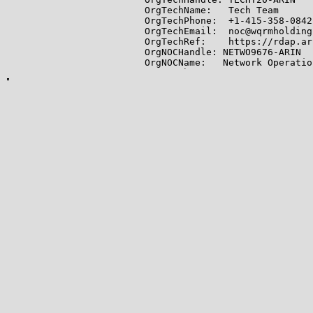
OrgTechName:   Tech Team

OrgTechPhone:  +1-415-358-0842

OrgTechEmail:  noc@wqrmholding
OrgTechRef:    https://rdap.ar
OrgNOCHandle: NETWO9676-ARIN

OrgNOCName:   Network Operation
OrgNOCPhone:  +1-415-358-0842

OrgNOCEmail:  noc@wqrmholdings.
OrgNOCRef:    https://rdap.ari